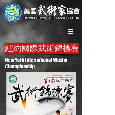
紐約國際武術錦標賽
New York International Wushu
Championship